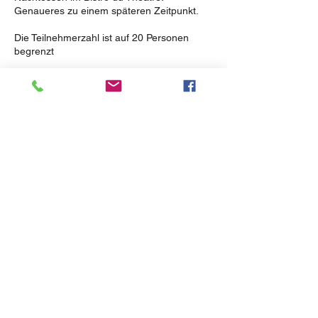
Genaueres zu einem späteren Zeitpunkt.
Die Teilnehmerzahl ist auf 20 Personen
begrenzt
Aus organisatorischen Gründen bitten wir
Euch bis zum 30.04.2024 anzumelden.
Kontaktangaben