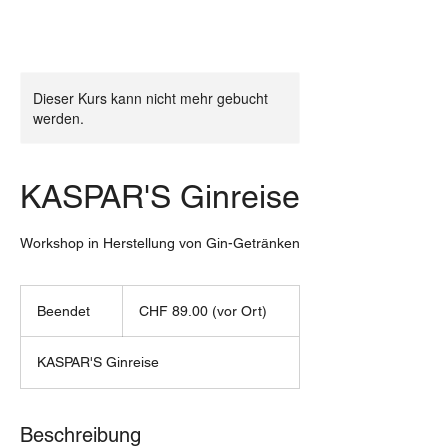
Dieser Kurs kann nicht mehr gebucht
werden.
KASPAR'S Ginreise
Workshop in Herstellung von Gin-Getränken
CHF
89.00
Beendet
B
CHF 89.00 (vor Ort)
(vor
Ort)
e
e
KASPAR'S Ginreise
n
d
e
t
Beschreibung